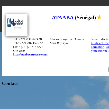
ATAABA
(Sénégal)
Tel.: (221)338267428
Adresse:
Fayenne Dangou
Secteur d'acti
Tel2: (221)787157272
Nord Rufisque
Etudes et Re
Fax. : (221)787157272
Formation
,
Or
Site web:
professionnel
http://ataabaentreprise.com
Contact