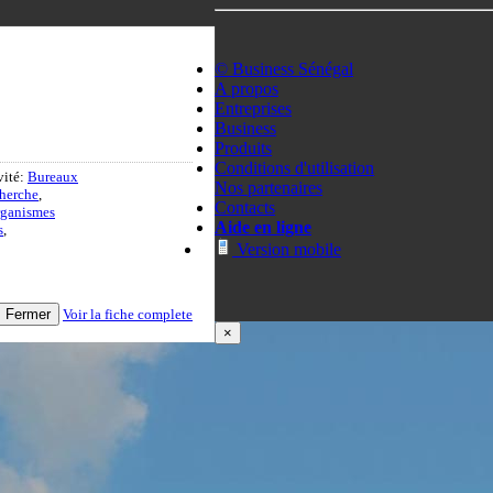
© Business Sénégal
A propos
Entreprises
Business
Produits
Conditions d'utilisation
vité:
Bureaux
Nos partenaires
cherche
,
Contacts
ganismes
Aide en ligne
s
,
Version mobile
Fermer
Voir la fiche complete
×